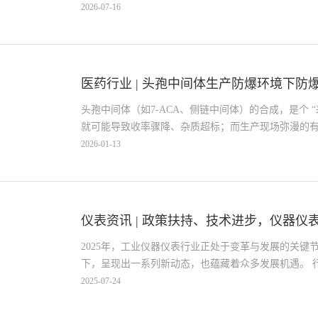
2026-07-16
医药行业 | 头孢中间体生产防爆环境下防爆 .
头孢中间体（如7-ACA、侧链中间体）的合成，是个 “差
就可能导致收率骤降、杂质超标；而生产现场弥漫的有机
2026-01-13
仪表资讯 | 政策扶持、技术进步，仪器仪表行
2025年，工业仪器仪表行业正处于变革与发展的关
下，呈现出一系列新动态，也蕴藏着众多发展机遇。 行业
2025-07-24