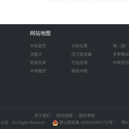
网站地图
中核首页
分析仪表
物（液）
流量计
压力变送器
多参数仪
安装支架
行业应用
中核资讯
中核概述
联系中核
关于我们
网站地图
版权申明
 . All Rights Reserved.
鄂公网安备 42018502001722号
鄂IC